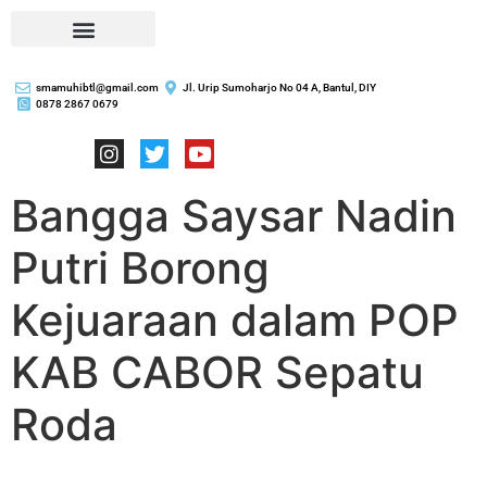
smamuhibtl@gmail.com
Jl. Urip Sumoharjo No 04 A, Bantul, DIY
0878 2867 0679
Bangga Saysar Nadin
Putri Borong
Kejuaraan dalam POP
KAB CABOR Sepatu
Roda