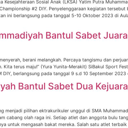
a Kesejahteraan Sosial Anak (LKSA) Yatim Putra Muhamm
 Championship #2 DIY. Penyelenggaraan kegiatan tersebut
an ini berlangsung pada tanggal 5-10 Oktober 2023 di A
madiyah Bantul Sabet Juara 2
 menyerah, berani melangkah. Percaya tangismu dan perjuan
h. Kita terus maju!” (Yura Yunita-Merakit) SiBakul Sport Fe
 DIY, berlangsung pada tanggal 9 s.d 10 September 2023 
ah Bantul Sabet Dua Kejuaraa
g menjadi pilihan ektrakurikuler unggul di SMA Muhammadi
am cabang olah raga ini. Setiap atlet dan anggota bulu 
unya untuk mengasah bakat mereka. Salah satu atlet terba