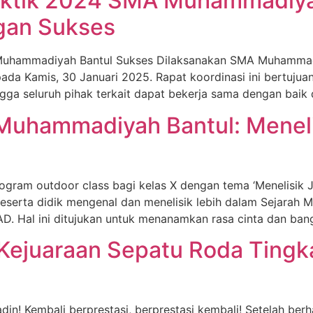
Praktik 2024 SMA Muhammadiy
ngan Sukses
MA Muhammadiyah Bantul Sukses Dilaksanakan SMA Muhammad
I pada Kamis, 30 Januari 2025. Rapat koordinasi ini bertuju
ingga seluruh pihak terkait dapat bekerja sama dengan baik
Muhammadiyah Bantul: Menelis
am outdoor class bagi kelas X dengan tema ‘Menelisik Jej
Peserta didik mengenal dan menelisik lebih dalam Sejar
D. Hal ini ditujukan untuk menanamkan rasa cinta dan ba
Kejuaraan Sepatu Roda Tingk
in! Kembali berprestasi, berprestasi kembali! Setelah berh