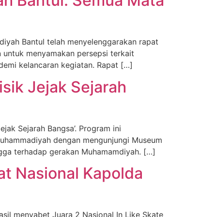
ah Bantul: Semua Mata
iyah Bantul telah menyelenggarakan rapat
an untuk menyamakan persepsi terkait
 demi kelancaran kegiatan. Rapat […]
ik Jejak Sejarah
ak Sejarah Bangsa’. Program ini
ah Muhammadiyah dengan mengunjungi Museum
ngga terhadap gerakan Muhamamdiyah. […]
at Nasional Kapolda
asil menyabet Juara 2 Nasional In Like Skate