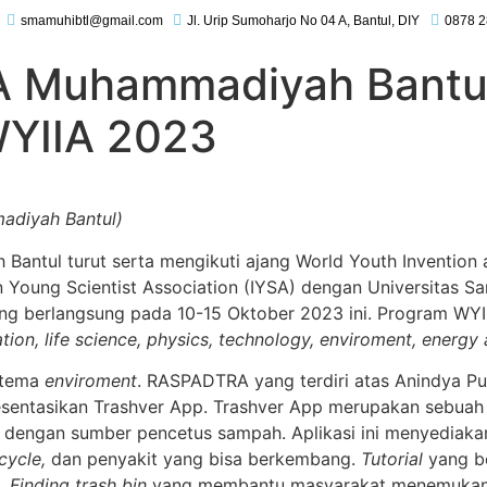
smamuhibtl@gmail.com
Jl. Urip Sumoharjo No 04 A, Bantul, DIY
0878 2
 Muhammadiyah Bantul 
WYIIA 2023
adiyah Bantul)
antul turut serta mengikuti ajang World Youth Invention 
 Young Scientist Association (IYSA) dengan Universitas 
ng berlangsung pada 10-15 Oktober 2023 ini. Program WYIIA
tion, life science, physics, technology, enviroment, energy
 tema
enviroment
. RASPADTRA yang terdiri atas Anindya Put
sentasikan Trashver App. Trashver App merupakan sebuah 
engan sumber pencetus sampah. Aplikasi ini menyediakan li
ecycle,
dan penyakit yang bisa berkembang.
Tutorial
yang be
k.
Finding trash bin
yang membantu masyarakat menemukan 