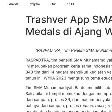
Beranda
Program
Fitur
PPDB
Trashver App SMA
Medals di Ajang 
(RASPADTRA, Tim Peneliti SMA Muhamm
RASPADTRA, tim peneliti SMA Muhamamdiyah B
ini merupakan program kerja sama Indonesian
343 tim dari 14 negara mengikuti kegiatan ya
tahun ini. WYIIA 2023 mengusung tema
educa
Tim SMA Muhammadiyah Bantul memilih sub
Salsabila ini tampil memukau dengan mempre
dari sampah, proses 3R, dan macam penyakit d
bahaya dari sampah, proses
reduce, reuse, r
pembuatan kerajinan tangan berbahan plasti