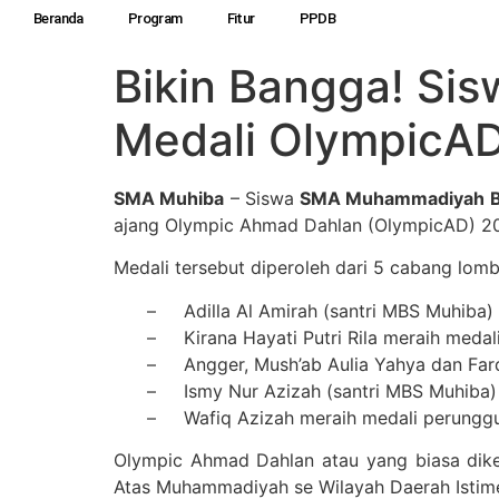
Beranda
Program
Fitur
PPDB
Bikin Bangga! Si
Medali OlympicA
SMA Muhiba
– Siswa
SMA Muhammadiyah B
ajang Olympic Ahmad Dahlan (OlympicAD) 2
Medali tersebut diperoleh dari 5 cabang lom
– Adilla Al Amirah (santri MBS Muhiba)
– Kirana Hayati Putri Rila meraih medal
– Angger, Mush’ab Aulia Yahya dan Fard
– Ismy Nur Azizah (santri MBS Muhiba) m
– Wafiq Azizah meraih medali perunggu
Olympic Ahmad Dahlan atau yang biasa dike
Atas Muhammadiyah se Wilayah Daerah Istim