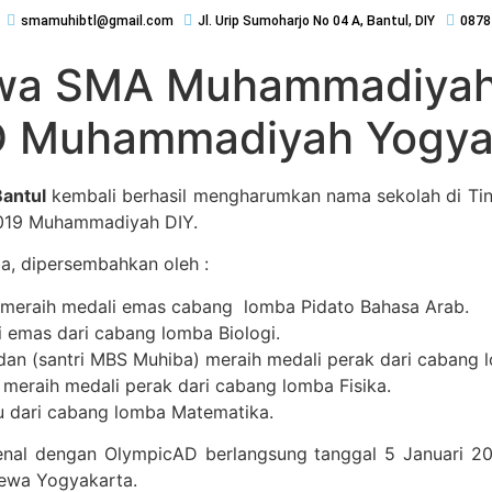
smamuhibtl@gmail.com
Jl. Urip Sumoharjo No 04 A, Bantul, DIY
0878
swa SMA Muhammadiyah 
D Muhammadiyah Yogya
antul
kembali berhasil mengharumkan nama sekolah di Tingka
019 Muhammadiyah DIY.
ba, dipersembahkan oleh :
 meraih medali emas cabang lomba Pidato Bahasa Arab.
i emas dari cabang lomba Biologi.
an (santri MBS Muhiba) meraih medali perak dari cabang 
eraih medali perak dari cabang lomba Fisika.
 dari cabang lomba Matematika.
nal dengan OlympicAD berlangsung tanggal 5 Januari 2019
ewa Yogyakarta.