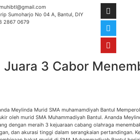
muhibtl@gmail.com
Urip Sumoharjo No 04 A, Bantul, DIY
8 2867 0679
h Juara 3 Cabor Menem
Ananda Meylinda Murid SMA muhamamdiyah Bantul Memperol
kir oleh murid SMA Muhammadiyah Bantul. Ananda Meylind
lang dengan meraih 3 kejuaraan cabang olahraga menemba
gan, dan akurasi tinggi dalam serangkaian pertandingan. Ke
pembinaan bakat murid di SMA Muhammadiyah Bantul berjal