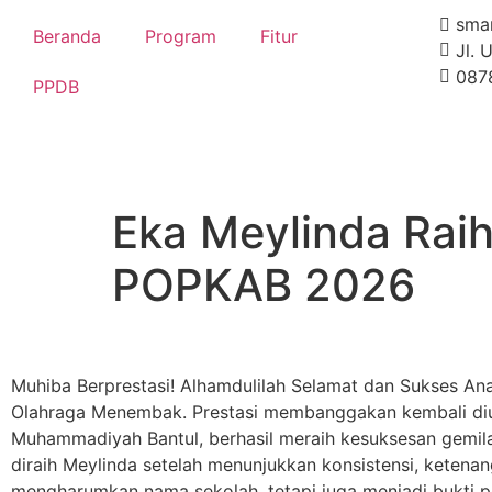
sma
Beranda
Program
Fitur
Jl. 
087
PPDB
Eka Meylinda Rai
POPKAB 2026
Muhiba Berprestasi! Alhamdulilah Selamat dan Sukses 
Olahraga Menembak. Prestasi membanggakan kembali diu
Muhammadiyah Bantul, berhasil meraih kesuksesan gemi
diraih Meylinda setelah menunjukkan konsistensi, ketenan
mengharumkan nama sekolah, tetapi juga menjadi bukti 