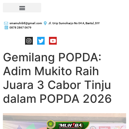
smamuhibtl@gmail.com
Jl. Urip Sumoharjo No 04 A, Bantul, DIY
0878 2867 0679
Gemilang POPDA:
Adim Mukito Raih
Juara 3 Cabor Tinju
dalam POPDA 2026