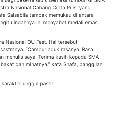
ami bagi peserta didik berhasil tumbuh di SMA
ra Nasional Cabang Cipta Puisi yang
Shafa Salsabila tampak memukau di antara
 begitu indahnya ini menyabet medali emas
ra Nasional OU Fest. Hal tersebut
i sastranya. “Campur aduk rasanya. Rasa
an menulis saya. Terima kasih kepada SMA
akat dan minatnya.” kata Shafa, panggilan
 karakter unggul pasti!