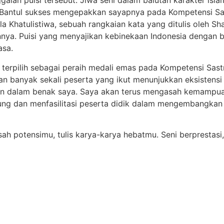
galan puisi tersebut. Jiwa seni dalam balutan karakter isl
ntul sukses mengepakkan sayapnya pada Kompetensi Sast
ala Khatulistiwa, sebuah rangkaian kata yang ditulis oleh 
ainnya. Puisi yang menyajikan kebinekaan Indonesia dengan
asa.
 terpilih sebagai peraih medali emas pada Kompetensi Sast
dan banyak sekali peserta yang ikut menunjukkan eksistens
rian dalam benak saya. Saya akan terus mengasah kemampu
g dan menfasilitasi peserta didik dalam mengembangkan b
sah potensimu, tulis karya-karya hebatmu. Seni berprestasi,