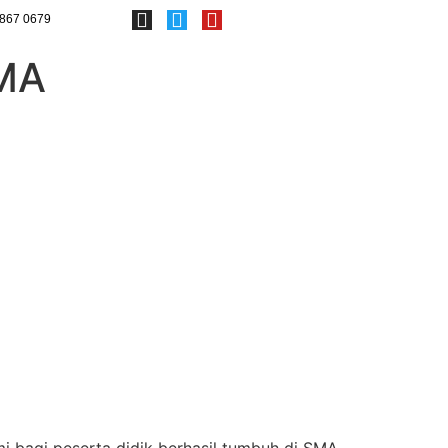
867 0679
SMA