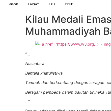
Beranda
Program
Fitur
PPDB
Kilau Medali Emas
Muhammadiyah Ba
“…
Nusantara
Bentala khatulistiwa
Tumbuh dan berkembang dengan seragam c
Beragam pembeda dalam balutan Bhineka Tun
…”