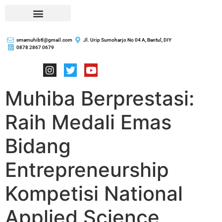
smamuhibtl@gmail.com
Jl. Urip Sumoharjo No 04 A, Bantul, DIY
0878 2867 0679
Muhiba Berprestasi:
Raih Medali Emas
Bidang
Entrepreneurship
Kompetisi National
Applied Science