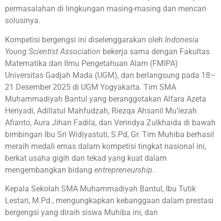
permasalahan di lingkungan masing-masing dan mencari
solusinya.
Kompetisi bergengsi ini diselenggarakan oleh
Indonesia
Young Scientist Association
bekerja sama dengan Fakultas
Matematika dan Ilmu Pengetahuan Alam (FMIPA)
Universitas Gadjah Mada (UGM), dan berlangsung pada 18–
21 Desember 2025 di UGM Yogyakarta. Tim SMA
Muhammadiyah Bantul yang beranggotakan Alfara Azeta
Heriyadi, Adillatul Mahfudzah, Riezqa Ahsanil Mu’iezah
Afianto, Aura Jihan Fadila, dan Verindya Zulkhaida di bawah
bimbingan Ibu Sri Widiyastuti, S.Pd, Gr. Tim Muhiba berhasil
meraih medali emas dalam kompetisi tingkat nasional ini,
berkat usaha gigih dan tekad yang kuat dalam
mengembangkan bidang
entrepreneurship
.
Kepala Sekolah SMA Muhammadiyah Bantul, Ibu Tutik
Lestari, M.Pd., mengungkapkan kebanggaan dalam prestasi
bergengsi yang diraih siswa Muhiba ini, dan