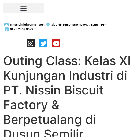
smamuhibtl@gmail.com
Jl. Urip Sumoharjo No 04 A, Bantul, DIY
0878 2867 0679
Outing Class: Kelas XI
Kunjungan Industri di
PT. Nissin Biscuit
Factory &
Berpetualang di
Dusun Semilir,