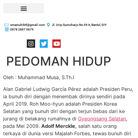
smamuhibtl@gmail.com
Jl. Urip Sumoharjo No 04 A, Bantul, DIY
0878 2867 0679
PEDOMAN HIDUP
Oleh : Muhammad Musa, S.Th.I
Alan Gabriel Ludwig García Pérez adalah Presiden Peru,
ia bunuh diri dengan menembak dirinya sendiri pada
April 2019. Roh Moo-hyun adalah Presiden Korea
Selatan yang bunuh diri dengan terjun bebas dari ke
jurang di belakang rumahnya di
Gyeongsang Selatan
,
pada Mei 2009.
Adolf Merckle,
salah satu orang
terkaya di dunia versi Majalah Forbes, tewas bunuh diri