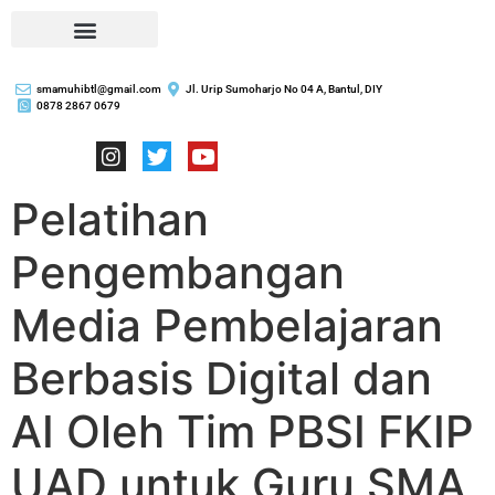
smamuhibtl@gmail.com
Jl. Urip Sumoharjo No 04 A, Bantul, DIY
0878 2867 0679
Pelatihan
Pengembangan
Media Pembelajaran
Berbasis Digital dan
AI Oleh Tim PBSI FKIP
UAD untuk Guru SMA