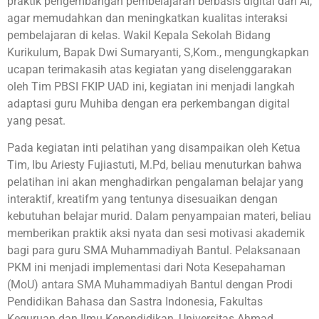
praktik pengembangan pembelajaran berbasis digital dan AI,
agar memudahkan dan meningkatkan kualitas interaksi
pembelajaran di kelas. Wakil Kepala Sekolah Bidang
Kurikulum, Bapak Dwi Sumaryanti, S,Kom., mengungkapkan
ucapan terimakasih atas kegiatan yang diselenggarakan
oleh Tim PBSI FKIP UAD ini, kegiatan ini menjadi langkah
adaptasi guru Muhiba dengan era perkembangan digital
yang pesat.
Pada kegiatan inti pelatihan yang disampaikan oleh Ketua
Tim, Ibu Ariesty Fujiastuti, M.Pd, beliau menuturkan bahwa
pelatihan ini akan menghadirkan pengalaman belajar yang
interaktif, kreatifm yang tentunya disesuaikan dengan
kebutuhan belajar murid. Dalam penyampaian materi, beliau
memberikan praktik aksi nyata dan sesi motivasi akademik
bagi para guru SMA Muhammadiyah Bantul. Pelaksanaan
PKM ini menjadi implementasi dari Nota Kesepahaman
(MoU) antara SMA Muhammadiyah Bantul dengan Prodi
Pendidikan Bahasa dan Sastra Indonesia, Fakultas
Keguruan dan Ilmu Kependidikan, Universitas Ahmad