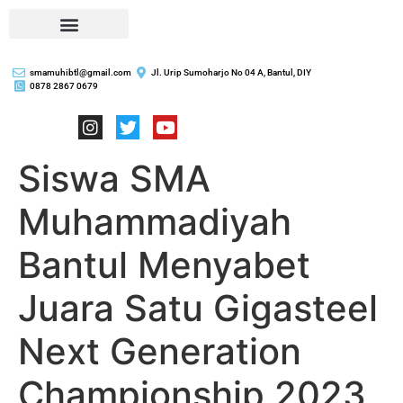
smamuhibtl@gmail.com
Jl. Urip Sumoharjo No 04 A, Bantul, DIY
0878 2867 0679
Siswa SMA
Muhammadiyah
Bantul Menyabet
Juara Satu Gigasteel
Next Generation
Championship 2023