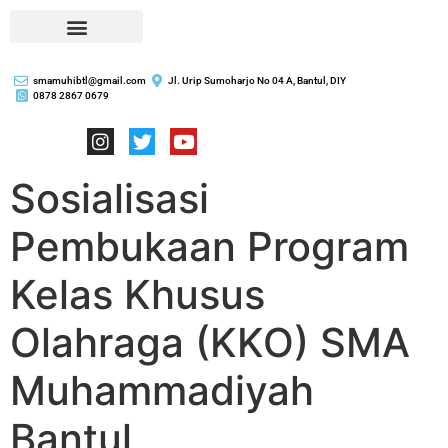
smamuhibtl@gmail.com
Jl. Urip Sumoharjo No 04 A, Bantul, DIY
0878 2867 0679
Sosialisasi
Pembukaan Program
Kelas Khusus
Olahraga (KKO) SMA
Muhammadiyah
Bantul