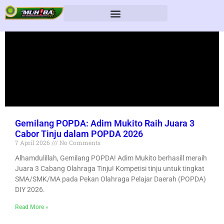
Gemilang POPDA: Adim Mukito Raih Juara 3
Cabor Tinju dalam POPDA 2026
7 April 2026
No Comments
Alhamdulillah, Gemilang POPDA! Adim Mukito berhasill meraih
Juara 3 Cabang Olahraga Tinju! Kompetisi tinju untuk tingkat
SMA/SMK/MA pada Pekan Olahraga Pelajar Daerah (POPDA)
DIY 2026.
Read More »